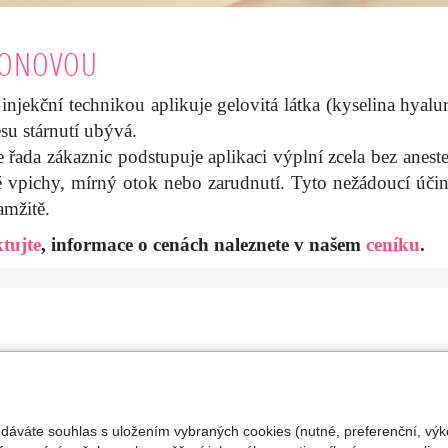
URONOVOU
njekční technikou aplikuje gelovitá látka (kyselina hyalur
esu stárnutí ubývá.
řada zákaznic podstupuje aplikaci výplní zcela bez anest
é vpichy, mírný otok nebo zarudnutí. Tyto nežádoucí úči
amžitě.
tujte
, informace o cenách naleznete v našem
ceníku
.
né odkazy
2 Laser
plně vrásek kyselinou
 dáváte souhlas s uložením vybraných cookies (nutné, preferenční, výk