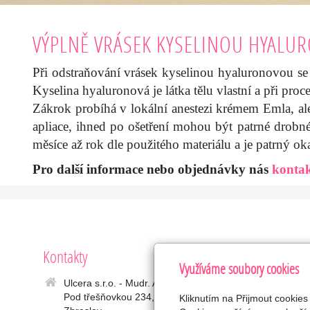
VÝPLNĚ VRÁSEK KYSELINOU HYAL
Při odstraňování vrásek kyselinou hyaluronovou se i
Kyselina hyaluronová je látka tělu vlastní a při proc
Zákrok probíhá v lokální anestezi krémem Emla, ale 
apliace, ihned po ošetření mohou být patrné drobn
měsíce až rok dle použitého materiálu a je patrný ok
Pro další informace nebo objednávky nás
kontak
Kontakty
Oblíbe
Využíváme soubory cookies
CO
Ulcera s.r.o. - Mudr. Anna Kinkorová
Pod třešňovkou 234, 156 00 Praha 5 -
Vý
Kliknutím na Přijmout cookies